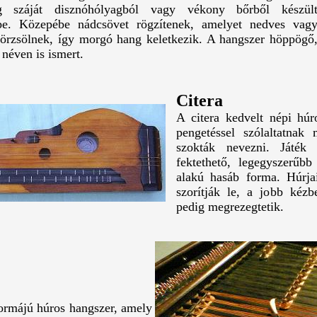
ög száját disznóhólyagból vagy vékony bőrből készül
e. Közepébe nádcsövet rögzítenek, amelyet nedves vag
dörzsölnek, így morgó hang keletkezik. A hangszer höppögő
néven is ismert.
Citera
A citera kedvelt népi húr
pengetéssel szólaltatnak
szokták nevezni. Játék 
fektethető, legegyszerűbb
alakú hasáb forma. Húrjai
szorítják le, a jobb kézb
pedig megrezegtetik.
ormájú húros hangszer, amely