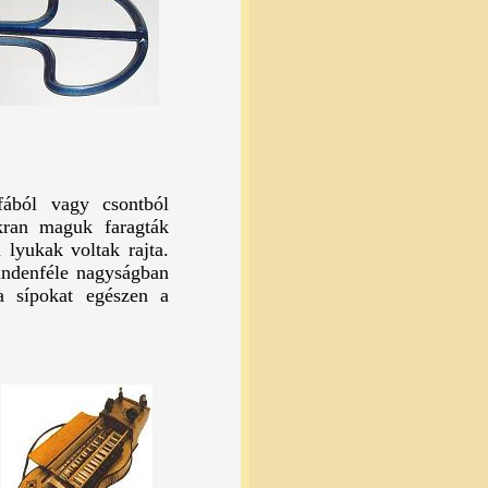
fából vagy csontból
akran maguk faragták
lyukak voltak rajta.
indenféle nagyságban
a sípokat egészen a