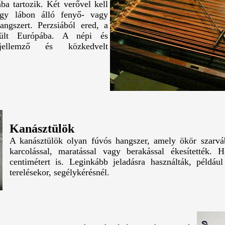
ába tartozik. Két verővel kell
égy lábon álló fenyő- vagy
angszert. Perzsiából ered, a
rült Európába. A népi és
 jellemző és közkedvelt
Kanásztülök
A kanásztülök olyan fúvós hangszer, amely ökör szarvá
karcolással, maratással vagy berakással ékesítették. 
centimétert is. Leginkább jeladásra használták, például
terelésekor, segélykérésnél.