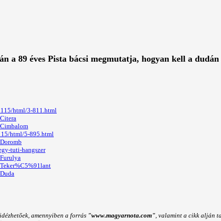
ván a 89 éves Pista bácsi megmutatja, hogyan kell a dudán 
2115/html/3-811.html
/Citera
i/Cimbalom
115/html/5-895.html
i/Doromb
egy-tuti-hangszer
/Furulya
ki/Teker%C5%91lant
i/Duda
n idézhetőek, amennyiben a forrás
"www.magyarnota.com"
, valamint a cikk alján 