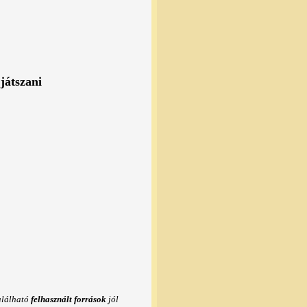
játszani
található
felhasznált források
jól