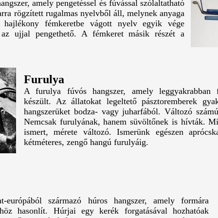
ngszer, amely pengetéssel és fúvással szólaltatható
arra rögzített rugalmas nyelvből áll, melynek anyaga
A hajlékony fémkeretbe vágott nyelv egyik vége
 az ujjal pengethető. A fémkeret másik részét a
Furulya
A furulya fúvós hangszer, amely leggyakrabban 
készült. Az állatokat legeltető pásztoremberek gy
hangszerüket bodza- vagy juharfából. Változó számú 
Nemcsak furulyának, hanem süvöltőnek is hívták. M
ismert, mérete változó. Ismerünk egészen aprócsk
kétméteres, zengő hangú furulyáig.
t-európából származó húros hangszer, amely formára
höz hasonlít. Húrjai egy kerék forgatásával hozhatóak