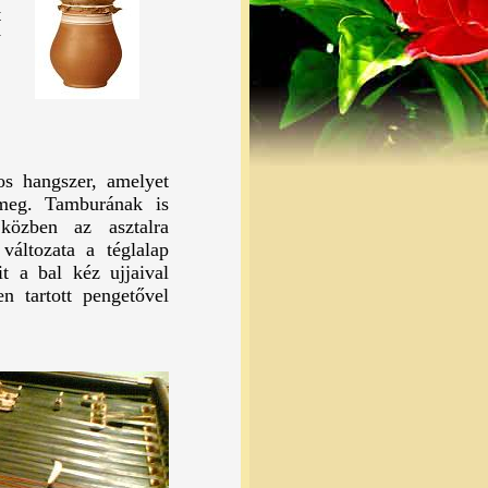
t
y
,
os hangszer, amelyet
 meg. Tamburának is
közben az asztalra
 változata a téglalap
t a bal kéz ujjaival
en tartott pengetővel