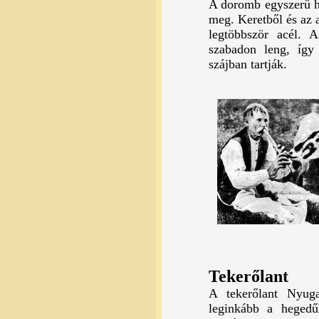
A doromb egyszerű ha
meg. Keretből és az 
legtöbbször acél. 
szabadon leng, így
szájban tartják.
Tekerőlant
A tekerőlant Nyuga
leginkább a hegedű