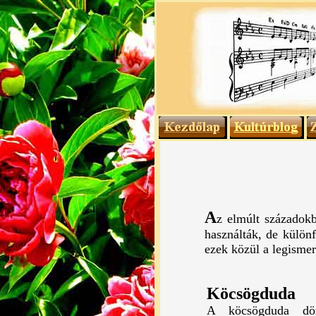
A
z elmúlt századokb
használták, de különf
ezek közül a legisme
Köcsögduda
A köcsögduda dör