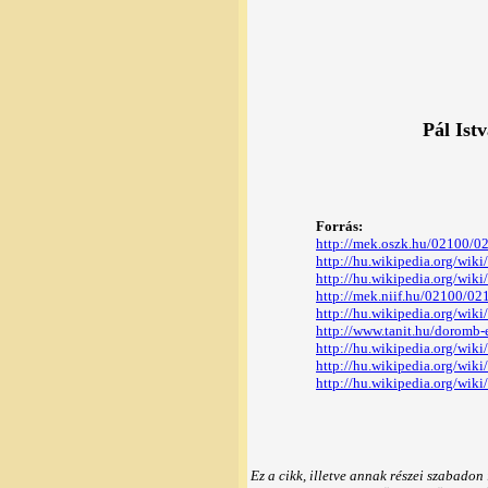
Pál Ist
Forrás:
http://mek.oszk.hu/02100/0
http://hu.wikipedia.org/wiki
http://hu.wikipedia.org/wik
http://mek.niif.hu/02100/02
http://hu.wikipedia.org/wik
http://www.tanit.hu/doromb-
http://hu.wikipedia.org/wiki
http://hu.wikipedia.org/wi
http://hu.wikipedia.org/wik
Ez a cikk, illetve annak részei szabado