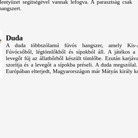
lentyűzet segítségével vannak lefogva. A parasztság csak
hangszert.
Duda
A duda többszólamú fúvós hangszer, amely Kis-Áz
Fúvócsőből, légtömlőkből és sípokból áll. A játékos a 
levegőt fúj az állatbőrből készült tömlőbe. Ezután karjáva
szorítja és a levegőt a sípokba préseli. A duda megszólal
Európában elterjedt, Magyarországon már Mátyás király ko