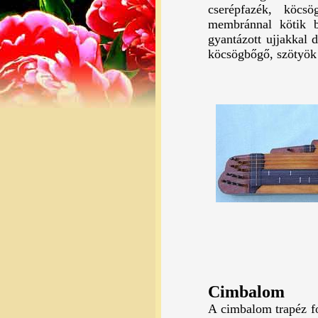
cserépfazék, köcs
membránnal kötik b
gyantázott ujjakkal 
köcsögbőgő, szötyök 
Cimbalom
A cimbalom trapéz f