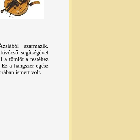
siából származik.
fúvócső segítségével
l a tömlőt a testéhez
. Ez a hangszer egész
rában ismert volt.