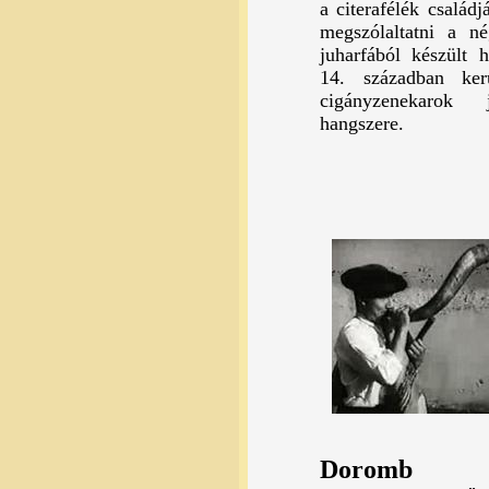
a citerafélék családj
megszólaltatni a n
juharfából készült h
14. században ke
cigányzenekarok
hangszere.
Doromb