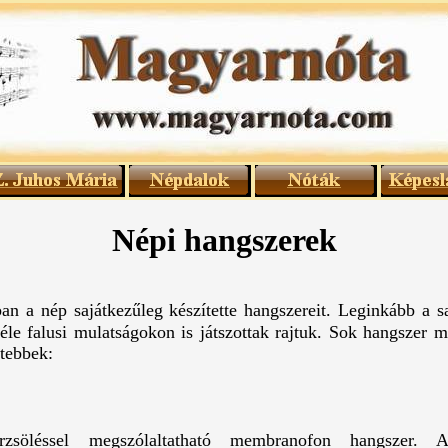
Népi hangszerek
an a nép sajátkezűleg készítette hangszereit. Leginkább a sa
éle falusi mulatságokon is játszottak rajtuk. Sok hangszer 
rtebbek:
zsöléssel megszólaltatható membranofon hangszer. 