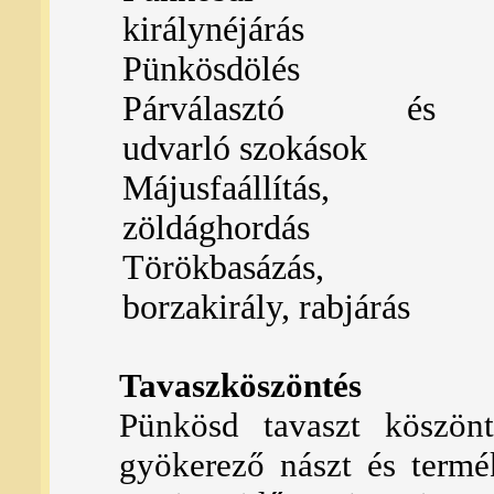
királynéjárás
Pünkösdölés
Párválasztó és
udvarló szokások
Májusfaállítás,
zöldághordás
Törökbasázás,
borzakirály, rabjárás
Tavaszköszöntés
Pünkösd tavaszt köszön
gyökerező nászt és termék