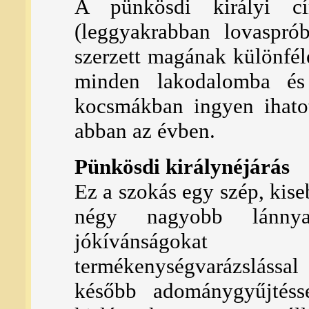
A pünkösdi királyi c
(leggyakrabban lovasprób
szerzett magának különfél
minden lakodalomba és 
kocsmákban ingyen ihatot
abban az évben.
Pünkösdi királynéjárás
Ez a szokás egy szép, kis
négy nagyobb lánnya
jókívánságokat 
termékenységvarázslással
később adománygyűjtésse