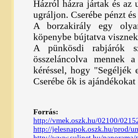
Házról házra jártak és az
ugráljon. Cserébe pénzt és 
A borzakirály egy olyan
köpenybe bújtatva visznek 
A pünkösdi rabjárók s
összeláncolva mennek a
kéréssel, hogy "Segéljék 
Cserébe ők is ajándékokat
Forrás:
http://vmek.oszk.hu/02100/0215
http://jelesnapok.oszk.hu/prod/
http://www.sulinet.hu/panorama