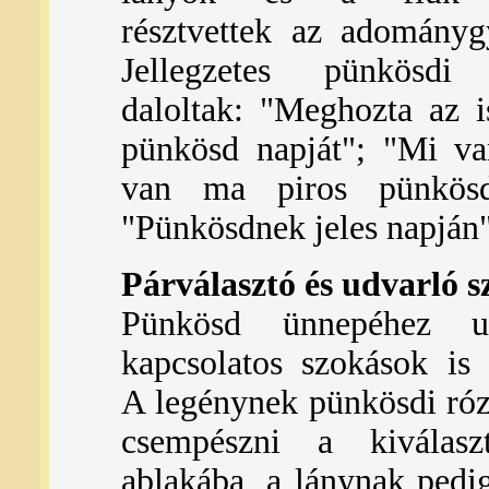
résztvettek az adományg
Jellegzetes pünkösdi 
daloltak: "Meghozta az i
pünkösd napját"; "Mi v
van ma piros pünkösd
"Pünkösdnek jeles napján"
Párválasztó és udvarló 
Pünkösd ünnepéhez udv
kapcsolatos szokások is
A legénynek pünkösdi rózs
csempészni a kiválasz
ablakába, a lánynak pedi