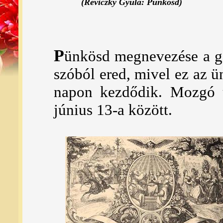
(Reviczky Gyula: Pünkösd)
P
ünkösd megnevezése a gö
szóból ered, mivel ez az 
napon kezdődik. Mozgó ü
június 13-a között.