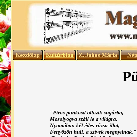
P
"Piros pünkösd öltözik sugárba,
Mosolyogva száll le a világra.
Nyomában kél édes rózsa-illat,
Fényözön hull, a szívek megnyílnak."