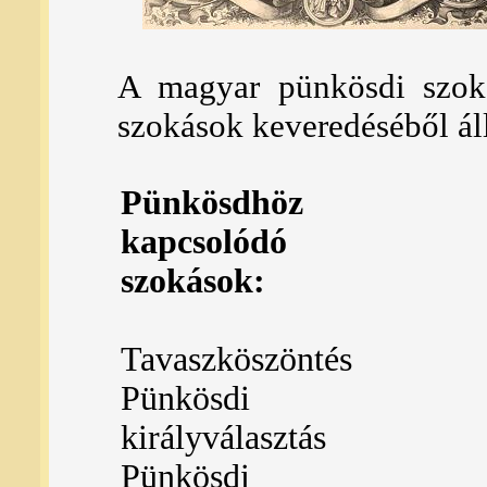
A magyar pünkösdi szok
szokások keveredéséből ál
Pünkösdhöz
kapcsolódó
szokások:
Tavaszköszöntés
Pünkösdi
királyválasztás
Pünkösdi