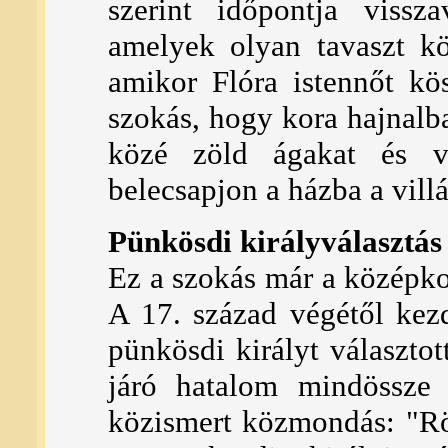
szerint időpontja vissza
amelyek olyan tavaszt kö
amikor Flóra istennőt kö
szokás, hogy kora hajnalb
közé zöld ágakat és v
belecsapjon a házba a vill
Pünkösdi királyválasztás
Ez a szokás már a középk
A 17. század végétől kez
pünkösdi királyt választo
járó hatalom mindössze 
közismert közmondás: "Rö