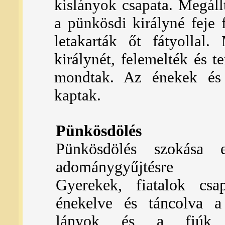
kislányok csapata. Megáll
a pünkösdi királyné feje f
letakarták őt fátyollal.
királynét, felemelték és
mondtak. Az énekek és
kaptak.
Pünkösdölés
Pünkösdölés szokása e
adománygyűjtésre s
Gyerekek, fiatalok csap
énekelve és táncolva a
lányok és a fiúk e