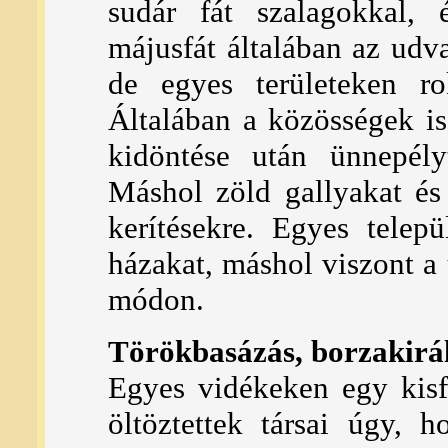
sudár fát szalagokkal, é
májusfát általában az udva
de egyes területeken rok
Általában a közösségek is
kidöntése után ünnepély
Máshol zöld gallyakat és
kerítésekre. Egyes telep
házakat, máshol viszont a ü
módon.
Törökbasázás, borzakirál
Egyes vidékeken egy kisf
öltöztettek társai úgy, 