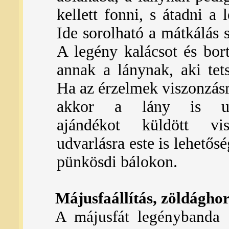
kellett fonni, s átadni a 
Ide sorolható a mátkálás s
A legény kalácsot és bort
annak a lánynak, aki tets
Ha az érzelmek viszonzásra
akkor a lány is ug
ajándékot küldött vi
udvarlásra este is lehetősé
pünkösdi bálokon.
Májusfaállítás, zöldágho
A májusfát legénybanda á