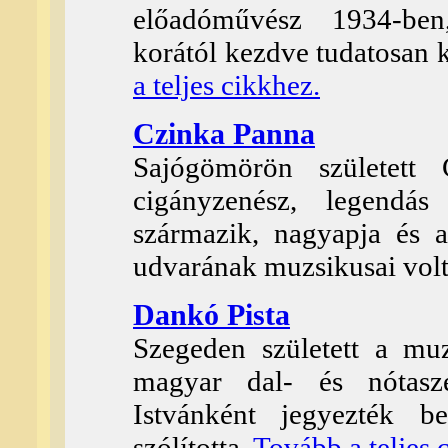
előadóművész 1934-ben,
korától kezdve tudatosan k
a teljes cikkhez.
Czinka Panna
Sajógömörön született
cigányzenész, legendás
származik, nagyapja és a
udvarának muzsikusai vol
Dankó Pista
Szegeden született a mu
magyar dal- és nótas
Istvánként jegyezték b
szólította.
Tovább a teljes 