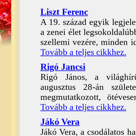
Liszt Ferenc
A 19. század egyik legjel
a zenei élet legsokoldalúb
szellemi vezére, minden 
Tovább a teljes cikkhez.
Rigó Jancsi
Rigó János, a világhí
augusztus 28-án szület
megmutatkozott, ötéves
Tovább a teljes cikkhez.
Jákó Vera
Jákó Vera, a csodálatos h